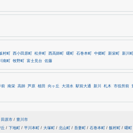
飯村町
西小田原町
松井町
西高師町
曙町
石巻本町
中郷町
新栄町
新川
川南町
牧野町
富士見台
佐藤
学前
南栄
高師
芦原
植田
向ヶ丘
大清水
駅前大通
新川
札木
市役所前
田原市
/
豊川市
が丘
/
下地町
/
平川本町
/
大塚町
/
北山町
/
吾妻町
/
石巻本町
/
飯村町
/
曙町