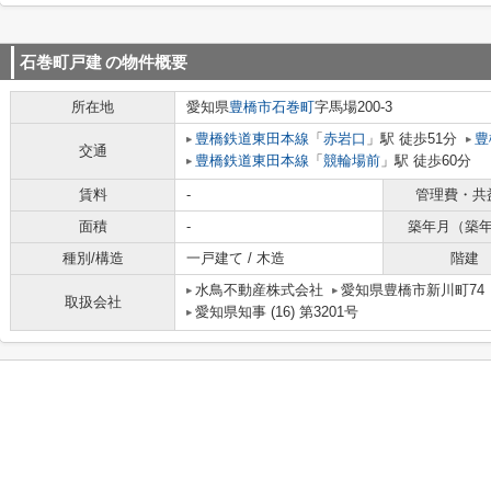
石巻町戸建
の物件概要
所在地
愛知県
豊橋市
石巻町
字馬場200-3
豊橋鉄道東田本線
「
赤岩口
」駅 徒歩51分
豊
交通
豊橋鉄道東田本線
「
競輪場前
」駅 徒歩60分
賃料
-
管理費・共
面積
-
築年月（築
種別/構造
一戸建て / 木造
階建
水鳥不動産株式会社
愛知県豊橋市新川町74
取扱会社
愛知県知事 (16) 第3201号