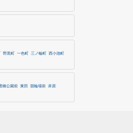
町
野黒町
一色町
三ノ輪町
西小池町
豊橋公園前
東田
競輪場前
井原