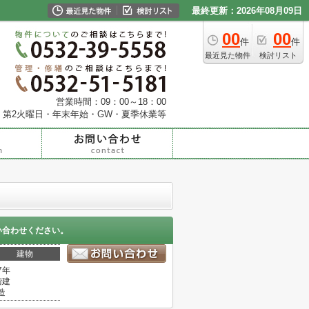
最終更新：2026年08月09日
00
00
件
件
最近見た物件
検討リスト
営業時間：09：00～18：00
・第2火曜日・年末年始・GW・夏季休業等
い合わせください。
建物
7年
階建
造