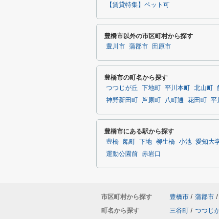
【賃貸特集】ペット可
豊橋市以外の市区町村から探す
豊川市
蒲郡市
田原市
豊橋市の町名から探す
つつじが丘
下地町
平川本町
北山町
神野新田町
芦原町
八町通
花田町
平
豊橋市にある駅から探す
豊橋
船町
下地
柳生橋
小池
愛知大
運動公園前
赤岩口
市区町村から探す
豊橋市
/
蒲郡市
/
町名から探す
三谷町
/
つつじ