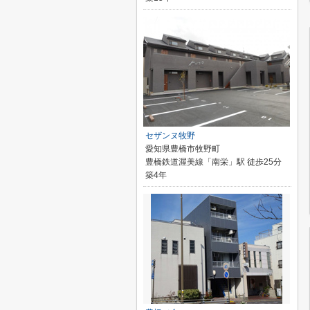
セザンヌ牧野
愛知県豊橋市牧野町
豊橋鉄道渥美線「南栄」駅 徒歩25分
築4年