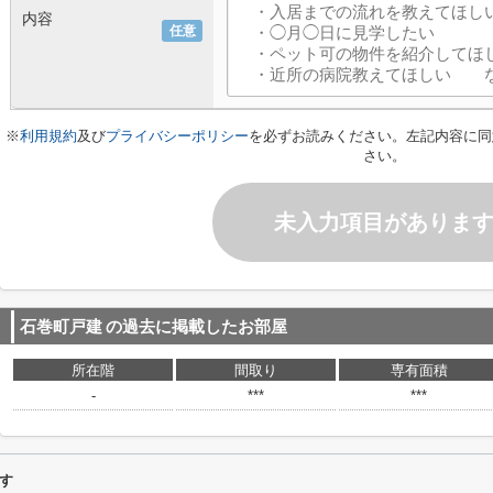
内容
任意
※
利用規約
及び
プライバシーポリシー
を必ずお読みください。左記内容に同
さい。
未入力項目がありま
石巻町戸建
の過去に掲載したお部屋
所在階
間取り
専有面積
-
***
***
す