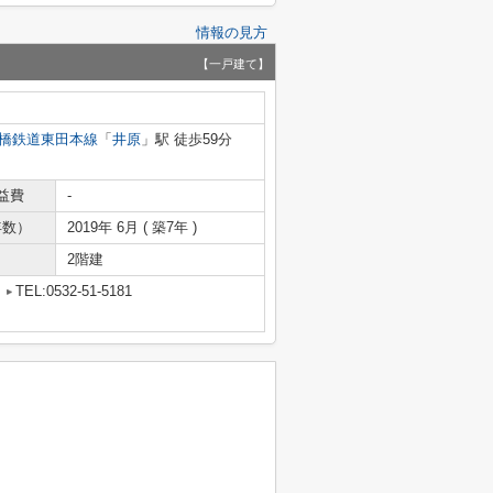
情報の見方
【一戸建て】
橋鉄道東田本線
「
井原
」駅 徒歩59分
益費
-
年数）
2019年 6月 ( 築7年 )
2階建
TEL:0532-51-5181