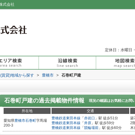
株式会社
定休日：水曜日
(賃貸)地域から探す
>
豊橋市
>
石巻町戸建
石巻町戸建
の過去掲載物件情報
現況の確認はお気軽にお問
所在地
交通
豊橋鉄道東田本線
「
赤岩口
」駅 徒歩51分
築
愛知県
豊橋市
石巻町
字馬場
豊橋鉄道東田本線
「
井原
」駅 徒歩59分
2
200-3
豊橋鉄道東田本線
「
競輪場前
」駅 徒歩60分
木