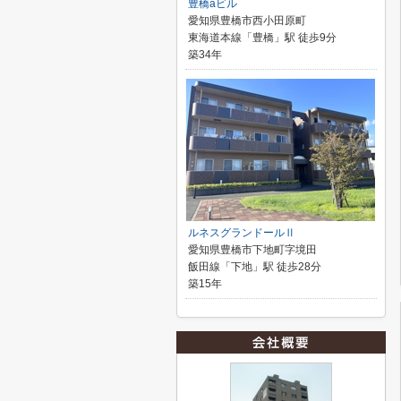
豊橋aビル
愛知県豊橋市西小田原町
東海道本線「豊橋」駅 徒歩9分
築34年
ルネスグランドールⅡ
愛知県豊橋市下地町字境田
飯田線「下地」駅 徒歩28分
築15年