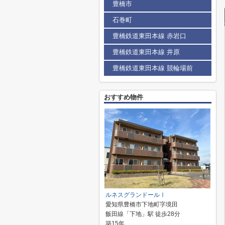
豊橋市
石巻町
豊橋鉄道東田本線 赤岩口
豊橋鉄道東田本線 井原
豊橋鉄道東田本線 競輪場前
おすすめ物件
ルネスグランドールⅠ
愛知県豊橋市下地町字境田
飯田線「下地」駅 徒歩28分
築15年