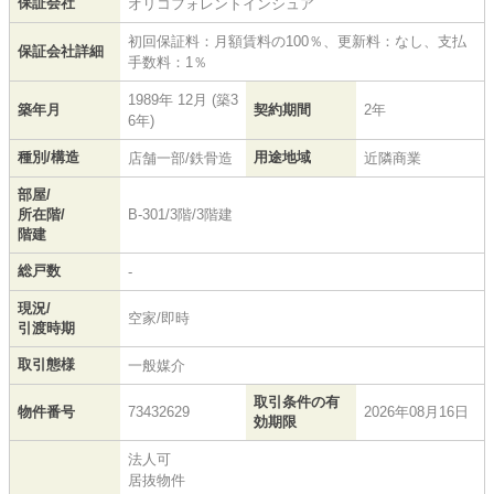
保証会社
オリコフォレントインシュア
初回保証料：月額賃料の100％、更新料：なし、支払
保証会社詳細
手数料：1％
1989年 12月 (築3
築年月
契約期間
2年
6年)
種別/構造
用途地域
店舗一部/鉄骨造
近隣商業
部屋/
所在階/
B-301/3階/3階建
階建
総戸数
-
現況/
空家/即時
引渡時期
取引態様
一般媒介
取引条件の有
物件番号
73432629
2026年08月16日
効期限
法人可
居抜物件