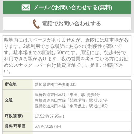
メールでお問い合わせする(無料)
電話でお問い合わせする
敷地内にはスペースがありませんが、近隣には駐車場があ
ります。2駅利用できる場所にあるので利便性が高いで
す。駐車場までの距離は50mです。周辺には、徒歩4分で
利用できる駅があります。夜の営業を考えている方にお勧
めのスナック・バー向け賃貸店舗です。是非ご相談下さ
い。
所在地
愛知県
豊橋市
吾妻町
331
豊橋鉄道東田本線
「
東田
」駅 徒歩4分
交通
豊橋鉄道東田本線
「
競輪場前
」駅 徒歩7分
豊橋鉄道東田本線
「
東田坂上
」駅 徒歩8分
坪数(面積)
17.52坪(57.95㎡)
賃料/坪単価
5万円/0.29万円