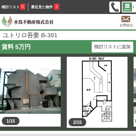
0
1
検討リスト
最近見た物件
お問合せ
ユトリロ吾妻 B-301
賃料
5
万円
検討リストに追加
1/15
2/15