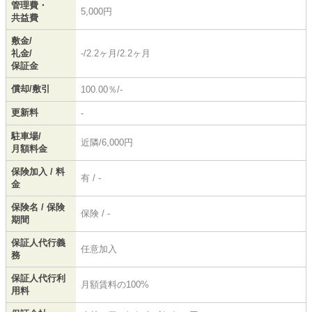
管理費・
5,000円
共益費
敷金/
礼金/
-/2.2ヶ月/2.2ヶ月
保証金
償却/敷引
100.00％/-
更新料
-
駐車場/
近隣/6,000円
月額料金
保険加入 / 料
有 / -
金
保険名 / 保険
保険 / -
期間
保証人代行義
任意加入
務
保証人代行利
月額賃料の100%
用料