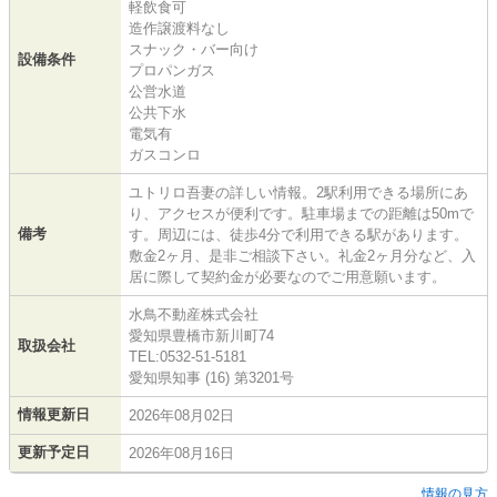
軽飲食可
造作譲渡料なし
スナック・バー向け
設備条件
プロパンガス
公営水道
公共下水
電気有
ガスコンロ
ユトリロ吾妻の詳しい情報。2駅利用できる場所にあ
り、アクセスが便利です。駐車場までの距離は50mで
備考
す。周辺には、徒歩4分で利用できる駅があります。
敷金2ヶ月、是非ご相談下さい。礼金2ヶ月分など、入
居に際して契約金が必要なのでご用意願います。
水鳥不動産株式会社
愛知県豊橋市新川町74
取扱会社
TEL:0532-51-5181
愛知県知事 (16) 第3201号
情報更新日
2026年08月02日
更新予定日
2026年08月16日
情報の見方