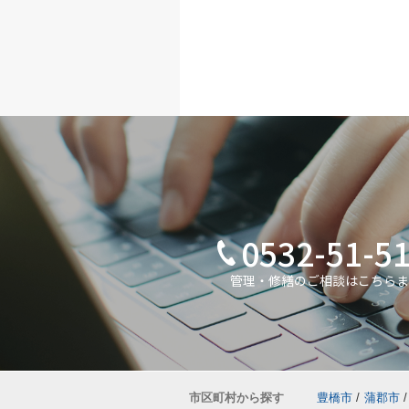
Tel：
0532-51-5181
Fax：
0532-52-2767
定休日：
水曜日・第2火
営業時間：
09：00～18：
0532-51-5
管理・修繕のご相談はこちらま
市区町村から探す
豊橋市
/
蒲郡市
/