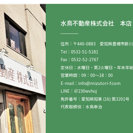
水鳥不動産株式会社 本店
住所：
〒440-0883 愛知県豊橋市新川町
Tel：
0532-51-5181
Fax：
0532-52-2767
定休日：
水曜日・第2火曜日・年末年
営業時間：
09：00～18：00
E-mail：
info@mizutori-f.com
LINE：
＠230wvhuj
免許番号：
愛知県知事 (16) 第3201号
代表取締役：
水鳥幸治