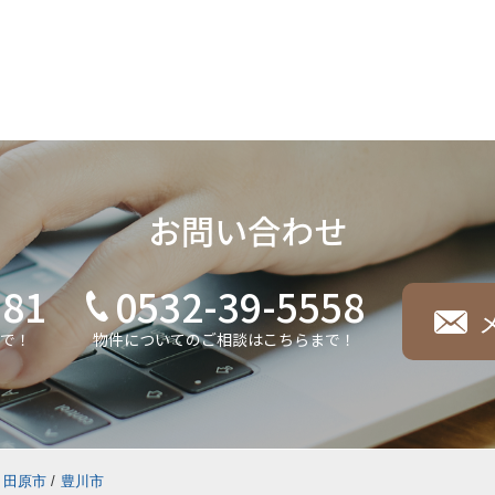
LINE：
＠230wvhuj
免許番号：
愛知県知事 (16) 第3201号
曜日・年末年始・GW・夏季休業等
代表取締役：
水鳥幸治
00
お問い合わせ
181
0532-39-5558
で！
物件についてのご相談はこちらまで！
田原市
/
豊川市