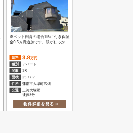
証
※ペット飼育の場合1匹に付き保証
金0.5ヵ月追加です。躾がしっか...
3.8
賃料
万円
種別
アパート
間取
1R
面積
25.77㎡
住所
蒲郡市大塚町広畑
交通
三河大塚駅
徒歩8分