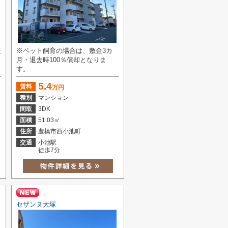
証
※ペット飼育の場合は、敷金3カ
月・退去時100％償却となりま
す。...
5.4
賃料
万円
種別
マンション
間取
3DK
面積
51.03㎡
住所
豊橋市西小池町
交通
小池駅
徒歩7分
セザンヌ大塚