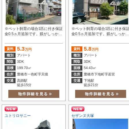
※ペット飼育の場合1匹に付き保証
※ペット飼育の場合1匹に付き保
金0.5ヵ月追加です。躾がしっか...
金0.5ヵ月追加です。躾がしっか...
5.3
5.8
賃料
賃料
万円
万円
種別
アパート
種別
アパート
間取
3DK
間取
3DK
面積
199.70㎡
面積
54.43㎡
住所
豊橋市一色町字天獏
住所
豊橋市下地町字若宮
交通
高師駅
交通
下地駅
徒歩15分
徒歩21分
ユトリロサニー
セザンヌ大塚