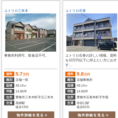
ユトリロ三本木
ユトリロ石巻
事務所利用可。飲食店不可。
ユトリロ石巻の詳しい情報。賃料
を10万円以下に抑えたい方におす
す...
5.7
9.8
賃料
賃料
万円
万円
種別
店舗一部
種別
店舗事務所
面積
49.14㎡
面積
49.14㎡
坪数
14.86坪
坪数
14.86坪
住所
豊橋市三本木町字元三本木
住所
豊橋市石巻本町字市場
交通
高師駅
交通
赤岩口駅
徒歩19分
徒歩62分