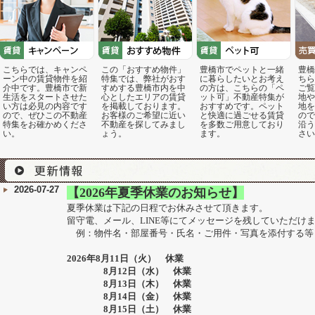
こちらでは、キャンペ
この「おすすめ物件」
豊橋市でペットと一緒
豊橋
ーン中の賃貸物件を紹
特集では、弊社がおす
に暮らしたいとお考え
ちら
介中です。豊橋市で新
すめする豊橋市内を中
の方は、こちらの「ペ
ご覧
生活をスタートさせた
心としたエリアの賃貸
ット可」不動産特集が
地や
い方は必見の内容です
を掲載しております。
おすすめです。ペット
地を
ので、ぜひこの不動産
お客様のご希望に近い
と快適に過ごせる賃貸
ので
特集をお確かめくださ
不動産を探してみまし
を多数ご用意しており
沿う
い。
ょう。
ます。
さい
2026-07-27
【2026年夏季休業のお知らせ】
夏季休業は下記の日程でお休みさせて頂きます。
留守電、メール、LINE等にてメッセージを残していただけ
例：物件名・部屋番号・氏名・ご用件・写真を添付する等
2026
年
8月11日（火） 休業
8月12日（水） 休業
8月13日（木） 休業
8月14日（金） 休業
8月15日（土） 休業