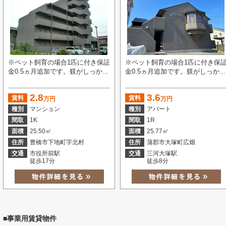
※ペット飼育の場合1匹に付き保証
※ペット飼育の場合1匹に付き保
金0.5ヵ月追加です。躾がしっか...
金0.5ヵ月追加です。躾がしっか...
2.8
3.6
賃料
賃料
万円
万円
種別
マンション
種別
アパート
間取
1K
間取
1R
面積
25.50㎡
面積
25.77㎡
住所
豊橋市下地町字北村
住所
蒲郡市大塚町広畑
交通
市役所前駅
交通
三河大塚駅
徒歩17分
徒歩8分
■事業用賃貸物件