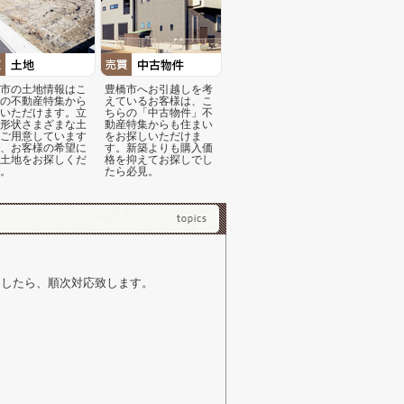
市の土地情報はこ
豊橋市へお引越しを考
の不動産特集から
えているお客様は、こ
いただけます。立
ちらの「中古物件」不
形状さまざまな土
動産特集からも住まい
ご用意しています
をお探しいただけま
、お客様の希望に
す。新築よりも購入価
土地をお探しくだ
格を抑えてお探しでし
。
たら必見。
ましたら、順次対応致します。