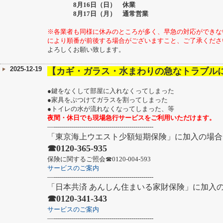
8月16日（日） 休業
8月17日（月） 通常営業
※各業者も同様に休みのところが多く、早急の対応ができな
により順番が前後する場合がございますこと、ご了承くださ
よろしくお願い致します。
2025-12-19
【カギ・ガラス・水まわりの急なトラブル
●鍵をなくして部屋に入れなくってしまった
●家具をぶつけてガラスを割ってしまった
●トイレの水が流れなくなってしまった、等
夜間・休日でも現場急行サービスをご利用いただけます。
―--------------------------------------------------
「東京海上ウエスト少額短期保険」に加入の場合
☎0120-365-935
保険に関するご照会☎0120-004-593
サービスのご案内
―--------------------------------------------------
「日本共済 あんしん住まいる家財保険」に加入
☎0120-341-343
サービスのご案内
―--------------------------------------------------