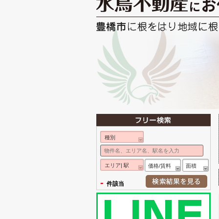
種別
エリア| 駅
価格/賃料
面積
-
件該当