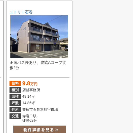
ユトリロ石巻
正面バス停あり、農協Aコープ徒
歩2分
9.8
賃料
万円
種別
店舗事務所
面積
49.14㎡
坪数
14.86坪
住所
豊橋市石巻本町字市場
交通
赤岩口駅
徒歩62分