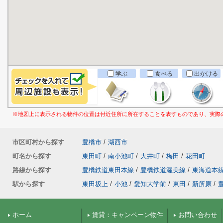
学ぶ
食べる
出かける
※地図上に表示される物件の位置は付近住所に所在することを表すものであり、実際
市区町村から探す
豊橋市
/
湖西市
町名から探す
東田町
/
南小池町
/
大井町
/
梅田
/
花田町
路線から探す
豊橋鉄道東田本線
/
豊橋鉄道渥美線
/
東海道本
駅から探す
東田坂上
/
小池
/
愛知大学前
/
東田
/
新所原
/
ホーム
賃貸：キャンペーン物件
お問い合わせ