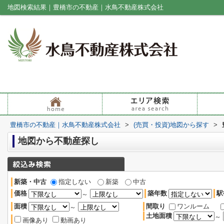
地図検索結果｜豊橋市の不動産｜水鳥不動産株式会社
豊橋市の不動産｜水鳥不動産株式会社
>
(売買・投資)地図から探す
>
地図から不動産探し
新築・中古
指定しない
新築
中古
価格
築年数
駅
～
面積
間取り
ワンルーム
～
土地面積
～
画像あり
動画あり