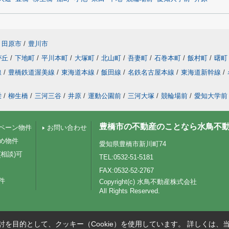
田原市
/
豊川市
が丘
/
下地町
/
平川本町
/
大塚町
/
北山町
/
吾妻町
/
石巻本町
/
飯村町
/
曙町
線
/
豊橋鉄道渥美線
/
東海道本線
/
飯田線
/
名鉄名古屋本線
/
東海道新幹線
/
栄
/
柳生橋
/
三河三谷
/
井原
/
運動公園前
/
三河大塚
/
競輪場前
/
愛知大学前
豊橋市の不動産のことなら水鳥不
ペーン物件
お問い合わせ
め物件
愛知県豊橋市新川町74
相談)可
TEL:0532-51-5181
FAX:0532-52-2767
件
Copyright(c) 水鳥不動産株式会社
All Rights Reserved.
を目的として、クッキー（Cookie）を使用しています。
詳しくは、