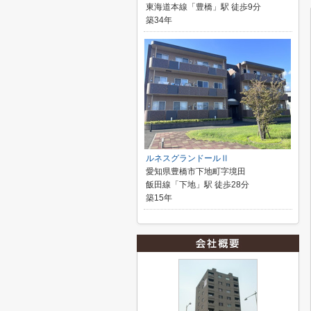
東海道本線「豊橋」駅 徒歩9分
築34年
ルネスグランドールⅡ
愛知県豊橋市下地町字境田
飯田線「下地」駅 徒歩28分
築15年