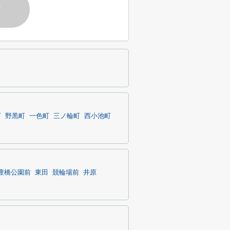
す
町
野黒町
一色町
三ノ輪町
西小池町
豊橋公園前
東田
競輪場前
井原