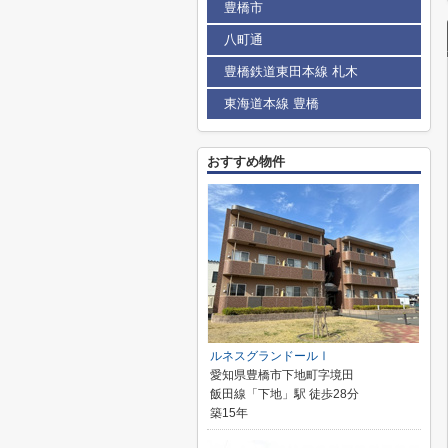
豊橋市
八町通
豊橋鉄道東田本線 札木
東海道本線 豊橋
おすすめ物件
ルネスグランドールⅠ
愛知県豊橋市下地町字境田
飯田線「下地」駅 徒歩28分
築15年