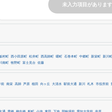
未入力項目がありま
飯村町
西小田原町
松井町
西高師町
曙町
石巻本町
中郷町
新栄町
新川
川南町
牧野町
富士見台
佐藤
学前
南栄
高師
芦原
植田
向ヶ丘
大清水
駅前大通
新川
札木
市役所前
大通
豊橋
柳生橋
船町
小池
東田
下地
競輪場前
愛知大学前
井原