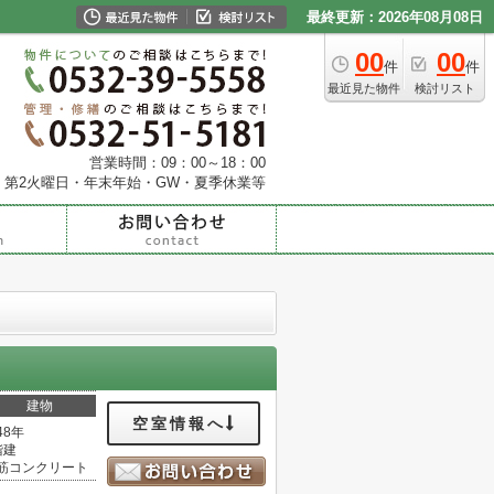
最終更新：2026年08月08日
00
00
件
件
最近見た物件
検討リスト
営業時間：09：00～18：00
・第2火曜日・年末年始・GW・夏季休業等
建物
空室情報へ
48年
階建
筋コンクリート