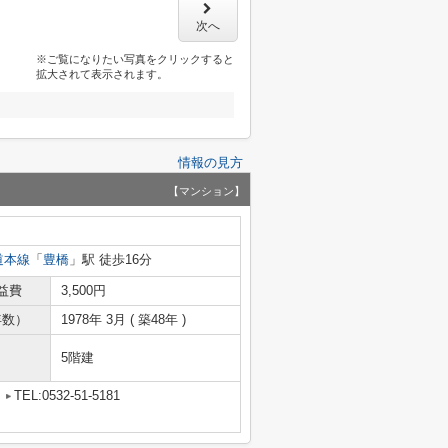
次へ
※ご覧になりたい写真をクリックすると
拡大されて表示されます。
情報の見方
【マンション】
道本線
「
豊橋
」駅 徒歩16分
益費
3,500円
年数）
1978年 3月 ( 築48年 )
5階建
TEL:0532-51-5181