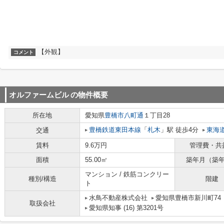
【外観】
コメント
オルファームビル
の物件概要
所在地
愛知県
豊橋市
八町通
１丁目28
豊橋鉄道東田本線
「
札木
」駅 徒歩4分
東海
交通
賃料
9.6万円
管理費・共
面積
55.00㎡
築年月（築
マンション / 鉄筋コンクリー
種別/構造
階建
ト
水鳥不動産株式会社
愛知県豊橋市新川町74
取扱会社
愛知県知事 (16) 第3201号