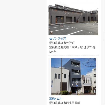
セザンヌ牧野
愛知県豊橋市牧野町
豊橋鉄道渥美線「南栄」駅 徒歩25分
築4年
豊橋aビル
愛知県豊橋市西小田原町