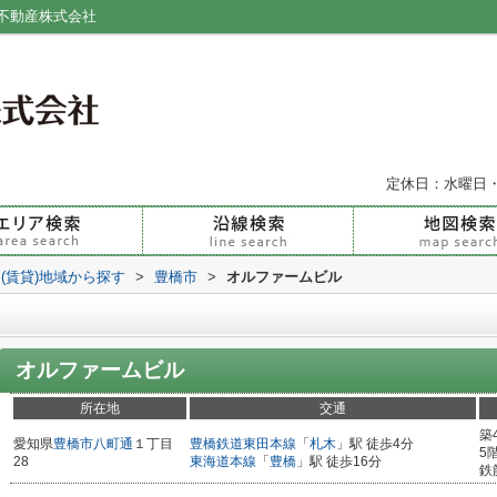
不動産株式会社
定休日：水曜日
(賃貸)地域から探す
>
豊橋市
>
オルファームビル
オルファームビル
所在地
交通
築
愛知県
豊橋市
八町通
１丁目
豊橋鉄道東田本線
「
札木
」駅 徒歩4分
5
28
東海道本線
「
豊橋
」駅 徒歩16分
鉄