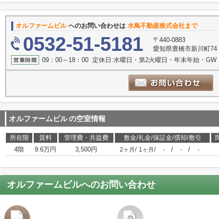
オルファームビル
へのお問い合わせは
水鳥不動産株式会社まで
0532-51-5181
〒440-0883
愛知県豊橋市新川町74
09：00～18：00 定休日:水曜日・第2火曜日・年末年始・G
オルファームビル
の空室情報
所在階
賃料
管理費・共益費
敷金/礼金/保証金/償却/敷引
4階
9.6万円
3,500円
/
/
/
/
2ヶ月
1ヶ月
-
-
-
オルファームビル
へのお問い合わせ