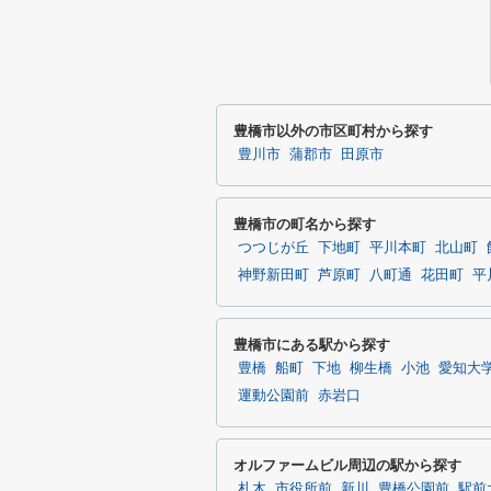
豊橋市以外の市区町村から探す
豊川市
蒲郡市
田原市
豊橋市の町名から探す
つつじが丘
下地町
平川本町
北山町
神野新田町
芦原町
八町通
花田町
平
豊橋市にある駅から探す
豊橋
船町
下地
柳生橋
小池
愛知大
運動公園前
赤岩口
オルファームビル周辺の駅から探す
札木
市役所前
新川
豊橋公園前
駅前