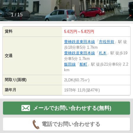
1 / 15
賃料
5.6万円～5.8万円
豊橋鉄道東田本線
「
市役所前
」駅 徒
歩18分車5分 1.7km
豊橋鉄道東田本線
「
札木
」駅 徒歩19
交通
分車5分 1.7km
飯田線
「
船町
」駅 徒歩21分車6分 2.2
km
間取り(面積)
2LDK(60.75㎡)
築年月
1978年 11月(築47年)
メールでお問い合わせする(無料)
電話でお問い合わせする