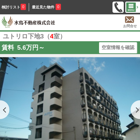
0
0
検討リスト
最近見た物件
お問合せ
ユトリロ下地3（
4
室）
賃料
5.6
万円～
空室情報を確認