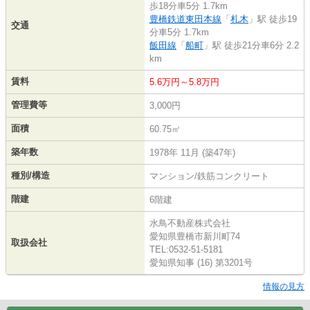
歩18分車5分 1.7km
豊橋鉄道東田本線
「
札木
」駅 徒歩19
交通
分車5分 1.7km
飯田線
「
船町
」駅 徒歩21分車6分 2.2
km
賃料
5.6万円～5.8万円
管理費等
3,000円
面積
60.75㎡
築年数
1978年 11月 (築47年)
種別/構造
マンション/鉄筋コンクリート
階建
6階建
水鳥不動産株式会社
愛知県豊橋市新川町74
取扱会社
TEL:0532-51-5181
愛知県知事 (16) 第3201号
情報の見方