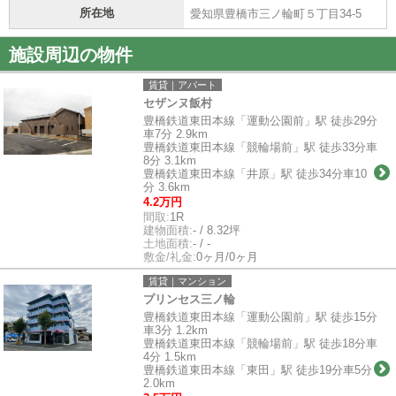
所在地
愛知県豊橋市三ノ輪町５丁目34-5
施設周辺の物件
賃貸｜アパート
セザンヌ飯村
豊橋鉄道東田本線「運動公園前」駅 徒歩29分
車7分 2.9km
豊橋鉄道東田本線「競輪場前」駅 徒歩33分車
8分 3.1km
豊橋鉄道東田本線「井原」駅 徒歩34分車10
分 3.6km
4.2万円
間取:
1R
建物面積:
- / 8.32坪
土地面積:
- / -
敷金/礼金:
0ヶ月/0ヶ月
賃貸｜マンション
プリンセス三ノ輪
豊橋鉄道東田本線「運動公園前」駅 徒歩15分
車3分 1.2km
豊橋鉄道東田本線「競輪場前」駅 徒歩18分車
4分 1.5km
豊橋鉄道東田本線「東田」駅 徒歩19分車5分
2.0km