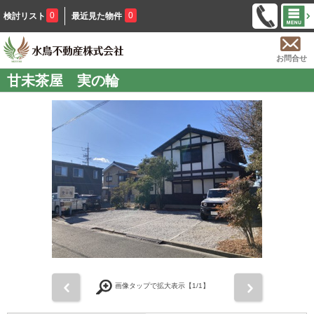
0
0
検討リスト
最近見た物件
お問合せ
甘未茶屋 実の輪
前
次
画像タップで拡大表示【
1
/1】