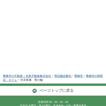
豊橋市の不動産｜水鳥不動産株式会社
>
周辺施設案内
>
豊橋市
>
豊橋市の喫茶
店・カフェ
>
甘未茶屋 実の輪
ページトップに戻る
営業時間:09：00～18：00
定休日:水曜日・第2火曜日・年末年始・GW・夏季休業等