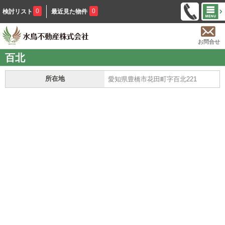
0
0
検討リスト
最近見た物件
お問合せ
百北
所在地
愛知県豊橋市花田町字百北221