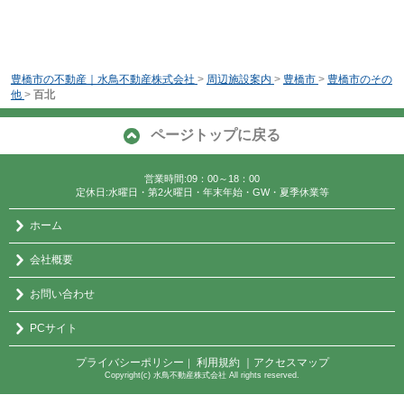
豊橋市の不動産｜水鳥不動産株式会社
>
周辺施設案内
>
豊橋市
>
豊橋市のその
他
>
百北
ページトップに戻る
営業時間:09：00～18：00
定休日:水曜日・第2火曜日・年末年始・GW・夏季休業等
ホーム
会社概要
お問い合わせ
PCサイト
プライバシーポリシー
利用規約
｜アクセスマップ
｜
Copyright(c) 水鳥不動産株式会社 All rights reserved.