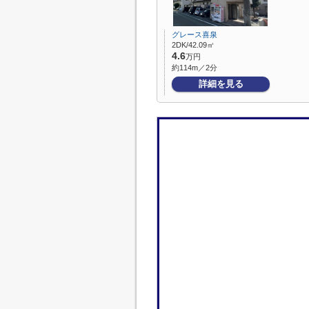
グレース喜泉
2DK/42.09㎡
4.6
万円
約114m／2分
詳細を見る