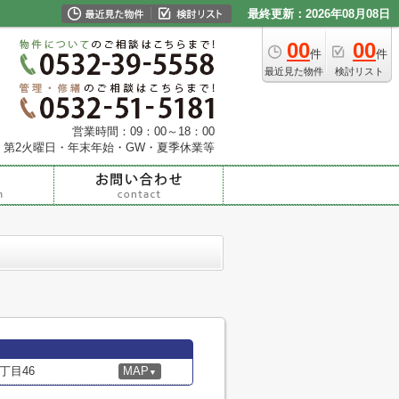
最終更新：2026年08月08日
00
00
件
件
最近見た物件
検討リスト
営業時間：09：00～18：00
・第2火曜日・年末年始・GW・夏季休業等
丁目46
MAP
▼