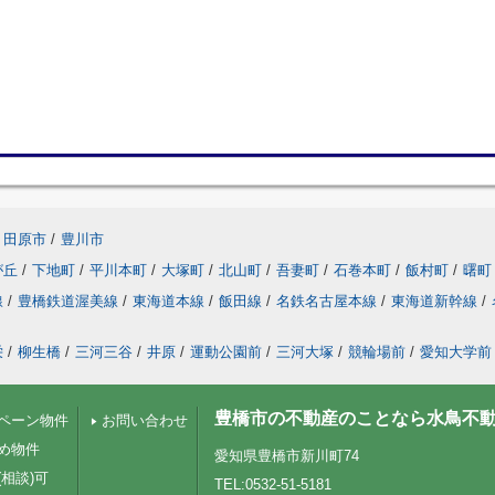
田原市
/
豊川市
が丘
/
下地町
/
平川本町
/
大塚町
/
北山町
/
吾妻町
/
石巻本町
/
飯村町
/
曙町
線
/
豊橋鉄道渥美線
/
東海道本線
/
飯田線
/
名鉄名古屋本線
/
東海道新幹線
/
栄
/
柳生橋
/
三河三谷
/
井原
/
運動公園前
/
三河大塚
/
競輪場前
/
愛知大学前
豊橋市の不動産のことなら水鳥不
ペーン物件
お問い合わせ
め物件
愛知県豊橋市新川町74
相談)可
TEL:0532-51-5181