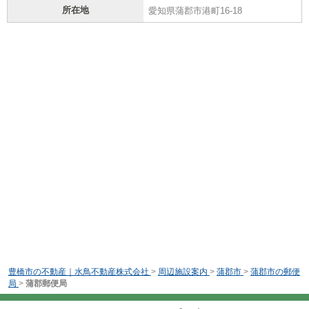
所在地
愛知県蒲郡市港町16-18
豊橋市の不動産｜水鳥不動産株式会社
>
周辺施設案内
>
蒲郡市
>
蒲郡市の郵便
局
>
蒲郡郵便局