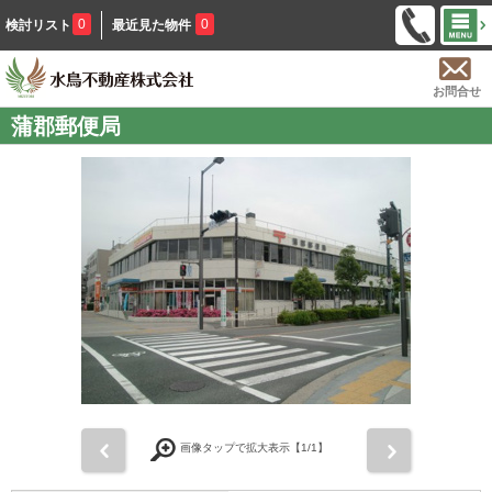
0
0
検討リスト
最近見た物件
お問合せ
蒲郡郵便局
前
次
画像タップで拡大表示【
1
/1】